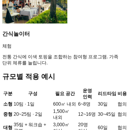
간식놀이터
체험
전통 간식에 이색 토핑을 조합하는 참여형 프로그램. 가족
단위 체류를 늘립니다.
규모별 적용 예시
운영
구분
구성
필요 공간
리드타임
비용
인력
소형
10팀 · 1일
600㎡ 내외
6~8명
30일
협의
1,500㎡
중형
20~25팀 · 2일
12~16명
30~45일
협의
내외
35팀 + 워크숍 +
3,000㎡
20명
대형
60일
협의