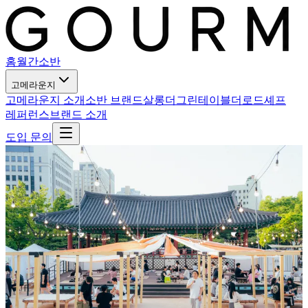
홈
월간소반
고메라운지
고메라운지 소개
소반 브랜드살롱
더그린테이블
더로드셰프
레퍼런스
브랜드 소개
도입 문의