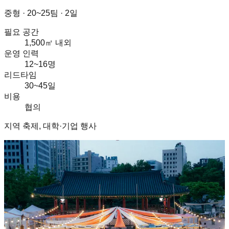
중형
·
20~25팀 · 2일
필요 공간
1,500㎡ 내외
운영 인력
12~16명
리드타임
30~45일
비용
협의
지역 축제, 대학·기업 행사