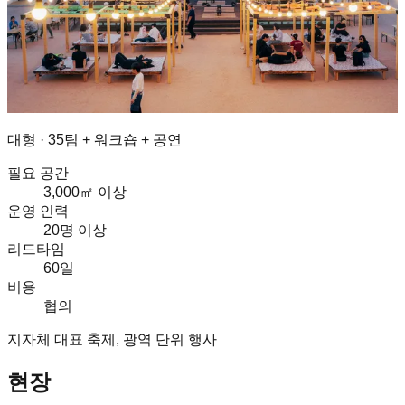
대형
·
35팀 + 워크숍 + 공연
필요 공간
3,000㎡ 이상
운영 인력
20명 이상
리드타임
60일
비용
협의
지자체 대표 축제, 광역 단위 행사
현장