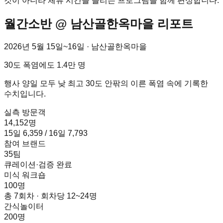
것이 아니라 체류 시간을 늘리는 프로그램을 함께 편성합니다.
월간소반 @ 남산골한옥마을 리포트
2026년 5월 15일~16일 · 남산골한옥마을
30도 폭염에도 1.4만 명
행사 양일 모두 낮 최고 30도 안팎의 이른 폭염 속에 기록한
수치입니다.
실측 방문객
14,152명
15일 6,359 / 16일 7,793
참여 브랜드
35팀
큐레이션·검증 완료
미식 워크숍
100명
총 7회차 · 회차당 12~24명
간식놀이터
200명