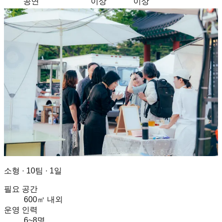
공연
이상
이상
소형
·
10팀 · 1일
필요 공간
600㎡ 내외
운영 인력
6~8명