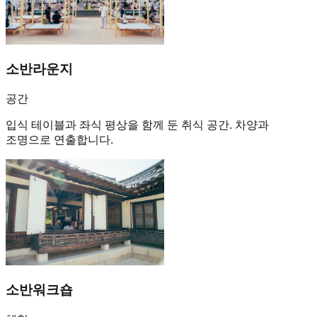
소반라운지
공간
입식 테이블과 좌식 평상을 함께 둔 취식 공간. 차양과
조명으로 연출합니다.
소반워크숍